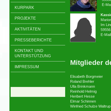
E-Ma
KURPARK
Kassi
PROJEKTE
Mario
Im Lin
AKTIVITÄTEN
59556 
E-Mai
PRESSEBERICHTE
KONTAKT UND
UNTERSTÜTZUNG
Mitglieder d
IMPRESSUM
Elisabeth Borgmeier
Roland Brehler
Ulla Brinkmann
Reinhold Helmig
Heribert Hesse
Elmar Schinnen
Winfried Schulze Waltrup