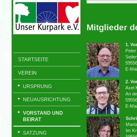
Mitglieder 
1. Vo
Peter
Seile
STARTSEITE
59556
E-Mai
VEREIN
2. Vo
URSPRUNG
Axel
An de
NEUAUSRICHTUNG
59556
E-Mai
VORSTAND UND
Schri
BEIRAT
Mari
Im K
SATZUNG
59556