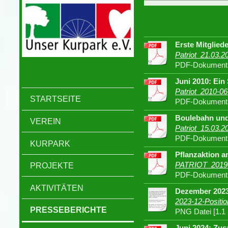
Erste Mitglied
Patriot_21.03.2
PDF-Dokument 
Juni 2010: Ei
Patriot_2010-0
STARTSEITE
PDF-Dokument 
Boulebahn und
VEREIN
Patriot_15.03.2
PDF-Dokument 
KURPARK
Pflanzaktion a
PATRIOT_20190
PROJEKTE
PDF-Dokument 
AKTIVITÄTEN
Dezember 2023:
2023-12-Positi
PRESSEBERICHTE
PNG Datei [1.1
Juni 2024: Zu